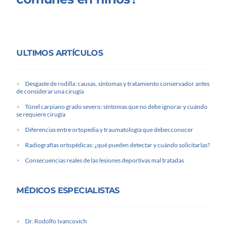
ULTIMOS ARTÍCULOS
Desgaste de rodilla: causas, síntomas y tratamiento conservador antes
de considerar una cirugía
Túnel carpiano grado severo: síntomas que no debe ignorar y cuándo
se requiere cirugía
Diferencias entre ortopedia y traumatología que debes conocer
Radiografías ortopédicas: ¿qué pueden detectar y cuándo solicitarlas?
Consecuencias reales de las lesiones deportivas mal tratadas
MÉDICOS ESPECIALISTAS
Dr. Rodolfo Ivancovich