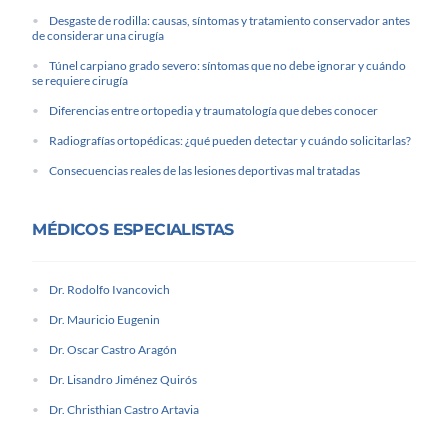
Desgaste de rodilla: causas, síntomas y tratamiento conservador antes
de considerar una cirugía
Túnel carpiano grado severo: síntomas que no debe ignorar y cuándo
se requiere cirugía
Diferencias entre ortopedia y traumatología que debes conocer
Radiografías ortopédicas: ¿qué pueden detectar y cuándo solicitarlas?
Consecuencias reales de las lesiones deportivas mal tratadas
MÉDICOS ESPECIALISTAS
Dr. Rodolfo Ivancovich
Dr. Mauricio Eugenin
Dr. Oscar Castro Aragón
Dr. Lisandro Jiménez Quirós
Dr. Christhian Castro Artavia