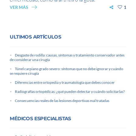
VER MÁS
1
ULTIMOS ARTÍCULOS
Desgaste de rodilla: causas, síntomas y tratamiento conservador antes
de considerar una cirugía
Túnel carpiano grado severo: síntomas que no debe ignorar y cuándo
se requiere cirugía
Diferencias entre ortopedia y traumatología que debes conocer
Radiografías ortopédicas: ¿qué pueden detectar y cuándo solicitarlas?
Consecuencias reales de las lesiones deportivas mal tratadas
MÉDICOS ESPECIALISTAS