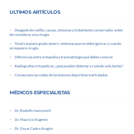
ULTIMOS ARTÍCULOS
Desgaste de rodilla: causas, síntomas y tratamiento conservador antes
de considerar una cirugía
Túnel carpiano grado severo: síntomas que no debe ignorar y cuándo
se requiere cirugía
Diferencias entre ortopedia y traumatología que debes conocer
Radiografías ortopédicas: ¿qué pueden detectar y cuándo solicitarlas?
Consecuencias reales de las lesiones deportivas mal tratadas
MÉDICOS ESPECIALISTAS
Dr. Rodolfo Ivancovich
Dr. Mauricio Eugenin
Dr. Oscar Castro Aragón