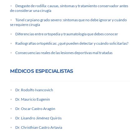
Desgaste de rodilla: causas, síntomas y tratamiento conservador antes
de considerar una cirugía
Túnel carpiano grado severo: síntomas que no debe ignorar y cuándo
se requiere cirugía
Diferencias entre ortopedia y traumatología que debes conocer
Radiografías ortopédicas: ¿qué pueden detectar y cuándo solicitarlas?
Consecuencias reales de las lesiones deportivas mal tratadas
MÉDICOS ESPECIALISTAS
Dr. Rodolfo Ivancovich
Dr. Mauricio Eugenin
Dr. Oscar Castro Aragón
Dr. Lisandro Jiménez Quirós
Dr. Christhian Castro Artavia