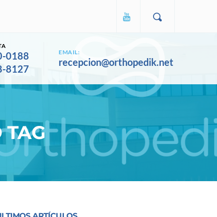
TA
EMAIL:
0-0188
recepcion@orthopedik.net
8-8127
O TAG
ULTIMOS ARTÍCULOS