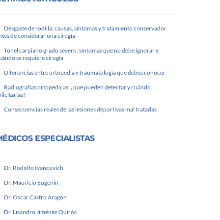
Desgaste de rodilla: causas, síntomas y tratamiento conservador
ntes de considerar una cirugía
Túnel carpiano grado severo: síntomas que no debe ignorar y
uándo se requiere cirugía
Diferencias entre ortopedia y traumatología que debes conocer
Radiografías ortopédicas: ¿qué pueden detectar y cuándo
olicitarlas?
Consecuencias reales de las lesiones deportivas mal tratadas
MÉDICOS ESPECIALISTAS
Dr. Rodolfo Ivancovich
Dr. Mauricio Eugenin
Dr. Oscar Castro Aragón
Dr. Lisandro Jiménez Quirós