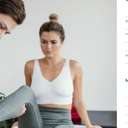
a
c
s