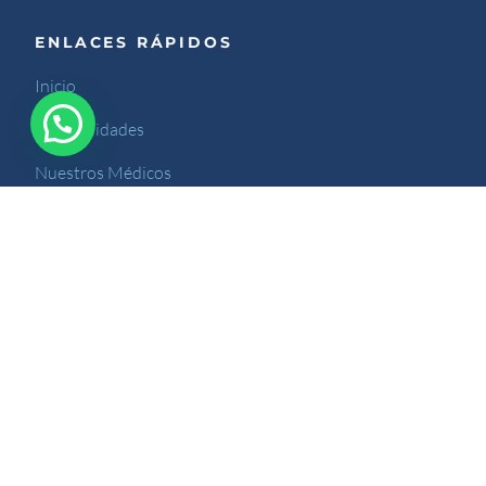
ENLACES RÁPIDOS
Inicio
Especialidades
Nuestros Médicos
Nuestro Blog
Contáctenos
Sitio desarrollado por Kreativarte.com
© 2024 Orthopedik. Todos los derechos reservados.
/
|
Agencias SEO en Costa Rica