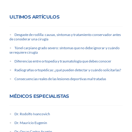
ULTIMOS ARTÍCULOS
Desgaste de rodilla: causas, síntomas y tratamiento conservador antes
de considerar una cirugía
Túnel carpiano grado severo: síntomas que no debe ignorar y cuándo
se requiere cirugía
Diferencias entre ortopedia y traumatología que debes conocer
Radiografías ortopédicas: ¿qué pueden detectar y cuándo solicitarlas?
Consecuencias reales de las lesiones deportivas mal tratadas
MÉDICOS ESPECIALISTAS
Dr. Rodolfo Ivancovich
Dr. Mauricio Eugenin
Dr. Oscar Castro Aragón