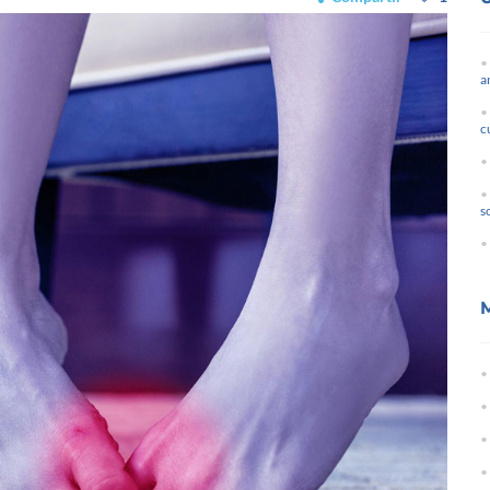
a
c
s