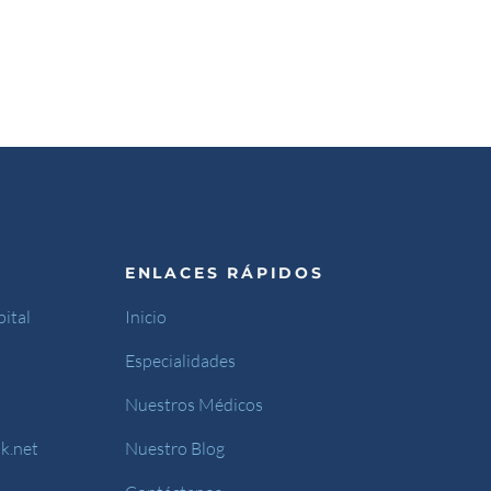
ENLACES RÁPIDOS
ital
Inicio
Especialidades
Nuestros Médicos
k.net
Nuestro Blog