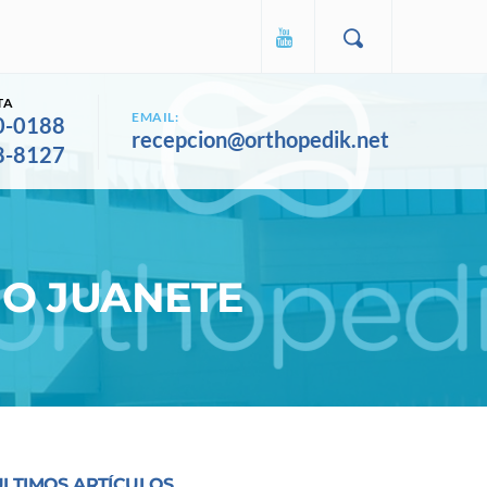
TA
EMAIL:
0-0188
recepcion@orthopedik.net
8-8127
 O JUANETE
ULTIMOS ARTÍCULOS