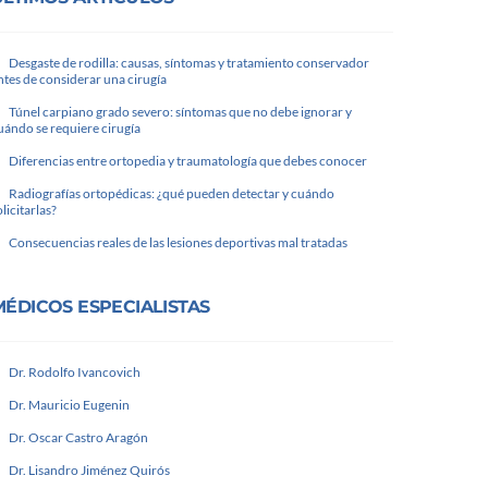
Desgaste de rodilla: causas, síntomas y tratamiento conservador
ntes de considerar una cirugía
Túnel carpiano grado severo: síntomas que no debe ignorar y
uándo se requiere cirugía
Diferencias entre ortopedia y traumatología que debes conocer
Radiografías ortopédicas: ¿qué pueden detectar y cuándo
olicitarlas?
Consecuencias reales de las lesiones deportivas mal tratadas
MÉDICOS ESPECIALISTAS
Dr. Rodolfo Ivancovich
Dr. Mauricio Eugenin
Dr. Oscar Castro Aragón
Dr. Lisandro Jiménez Quirós