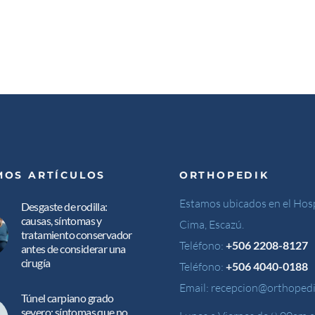
MOS ARTÍCULOS
ORTHOPEDIK
Estamos ubicados en el Hosp
Desgaste de rodilla:
causas, síntomas y
Cima, Escazú.
tratamiento conservador
Teléfono:
+506 2208-8127
antes de considerar una
cirugía
Teléfono:
+506 4040-0188
Email:
recepcion@orthopedi
Túnel carpiano grado
severo: síntomas que no