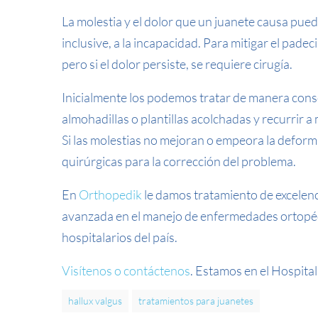
La molestia y el dolor que un juanete causa puede
inclusive, a la incapacidad. Para mitigar el pad
pero si el dolor persiste, se requiere cirugía.
Inicialmente los podemos tratar de manera con
almohadillas o plantillas acolchadas y recurrir 
Si las molestias no mejoran o empeora la defor
quirúrgicas para la corrección del problema.
En
Orthopedik
le damos tratamiento de excelenci
avanzada en el manejo de enfermedades ortopéd
hospitalarios del país.
Visítenos o contáctenos
. Estamos en el Hospital
hallux valgus
tratamientos para juanetes