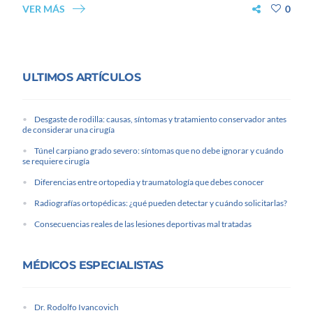
VER MÁS
0
ULTIMOS ARTÍCULOS
Desgaste de rodilla: causas, síntomas y tratamiento conservador antes
de considerar una cirugía
Túnel carpiano grado severo: síntomas que no debe ignorar y cuándo
se requiere cirugía
Diferencias entre ortopedia y traumatología que debes conocer
Radiografías ortopédicas: ¿qué pueden detectar y cuándo solicitarlas?
Consecuencias reales de las lesiones deportivas mal tratadas
MÉDICOS ESPECIALISTAS
Dr. Rodolfo Ivancovich