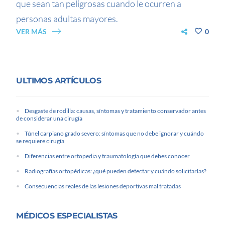
que sean tan peligrosas cuando le ocurren a
personas adultas mayores.
VER MÁS
0
ULTIMOS ARTÍCULOS
Desgaste de rodilla: causas, síntomas y tratamiento conservador antes
de considerar una cirugía
Túnel carpiano grado severo: síntomas que no debe ignorar y cuándo
se requiere cirugía
Diferencias entre ortopedia y traumatología que debes conocer
Radiografías ortopédicas: ¿qué pueden detectar y cuándo solicitarlas?
Consecuencias reales de las lesiones deportivas mal tratadas
MÉDICOS ESPECIALISTAS