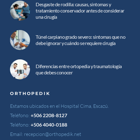
Desgaste de rodilla: causas, síntomas y
tratamiento conservador antes de considerar
una cirugía
Túnel carpiano grado severo: síntomas que no
debe ignorar y cuándo se requiere cirugía
Diferencias entre ortopedia y traumatología
que debes conocer
ORTHOPEDIK
Estamos ubicados en el Hospital Cima, Escazú.
Teléfono:
+506 2208-8127
Teléfono:
+506 4040-0188
Email:
recepcion@orthopedik.net