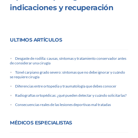
indicaciones y recuperación
ULTIMOS ARTÍCULOS
Desgaste de rodilla: causas, síntomas y tratamiento conservador antes
de considerar una cirugía
Túnel carpiano grado severo: síntomas que no debe ignorar y cuándo
se requiere cirugía
Diferencias entre ortopedia y traumatología que debes conocer
Radiografías ortopédicas: ¿qué pueden detectar y cuándo solicitarlas?
Consecuencias reales de las lesiones deportivas mal tratadas
MÉDICOS ESPECIALISTAS