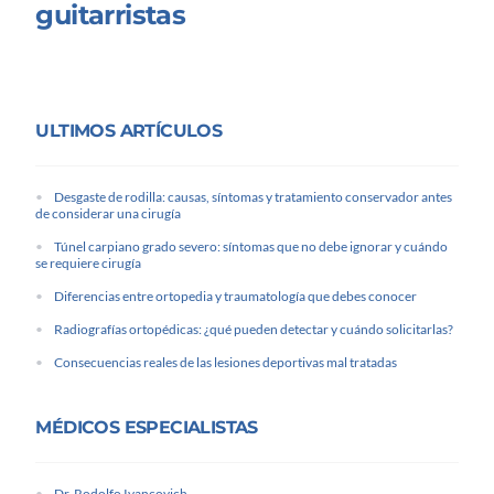
guitarristas
ULTIMOS ARTÍCULOS
Desgaste de rodilla: causas, síntomas y tratamiento conservador antes
de considerar una cirugía
Túnel carpiano grado severo: síntomas que no debe ignorar y cuándo
se requiere cirugía
Diferencias entre ortopedia y traumatología que debes conocer
Radiografías ortopédicas: ¿qué pueden detectar y cuándo solicitarlas?
Consecuencias reales de las lesiones deportivas mal tratadas
MÉDICOS ESPECIALISTAS
Dr. Rodolfo Ivancovich