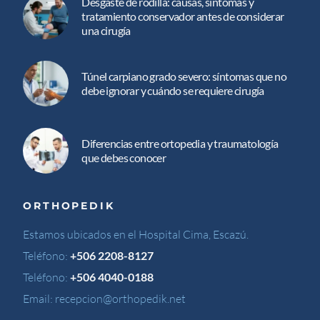
Desgaste de rodilla: causas, síntomas y
tratamiento conservador antes de considerar
una cirugía
Túnel carpiano grado severo: síntomas que no
debe ignorar y cuándo se requiere cirugía
Diferencias entre ortopedia y traumatología
que debes conocer
ORTHOPEDIK
Estamos ubicados en el Hospital Cima, Escazú.
Teléfono:
+506 2208-8127
Teléfono:
+506 4040-0188
Email:
recepcion@orthopedik.net